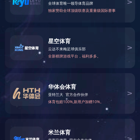
年荣膺…
杭州桃李春风
与杭州，
蓝城特
联发集团
伴协议
除了农
许峰：
乌镇雅园
轰动中
©2014-2024 新利·体育-新利(中国)一站式服务官方网站 版权所有 COPYRIGHT BLUETOWN
好博·体育-好博（中国）一站式服务官方网站
wb万搏体育·(中国)平台官方网站
XINGKONG.COM-星空（中国）
火狐官方网站-火狐（中国）
爱游戏体育网页版登
录-爱游戏（中国）
新利·体育-新利(中国)一站式服务官方网站
足球网-足球（中国）
嘉兴春风江南
篮球下注平台-篮球比赛下注平台
KAIYUN.COM·开云「中国」官方网站
篮球下注平
台-篮球比赛下注平台